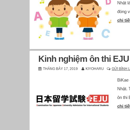
Nhật l
đóng v
chi tiế
Kinh nghiệm ôn thi EJ
THÁNG BẢY 17, 2019
KIYOHARU
GỬI BÌNH 
BiKae 
Nhật. 
ôn thi
chi tiế