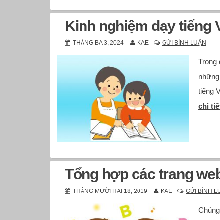
Kinh nghiệm dạy tiếng V
THÁNG BA 3, 2024
KAE
GỬI BÌNH LUẬN
Trong 
những 
tiếng 
chi tiế
Tổng hợp các trang web
THÁNG MƯỜI HAI 18, 2019
KAE
GỬI BÌNH L
Chúng 