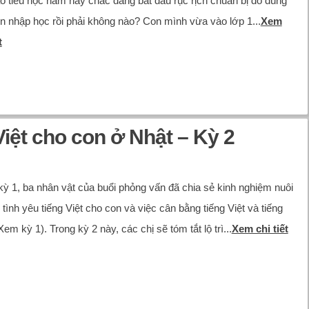
o tiểu học năm nay chắc đang bắt đầu rục rịch chuẩn bị đồ dùng
n nhập học rồi phải không nào? Con mình vừa vào lớp 1...
Xem
t
iệt cho con ở Nhật – Kỳ 2
kỳ 1, ba nhân vật của buổi phỏng vấn đã chia sẻ kinh nghiệm nuôi
tình yêu tiếng Việt cho con và việc cân bằng tiếng Việt và tiếng
em kỳ 1). Trong kỳ 2 này, các chị sẽ tóm tắt lộ trì...
Xem chi tiết