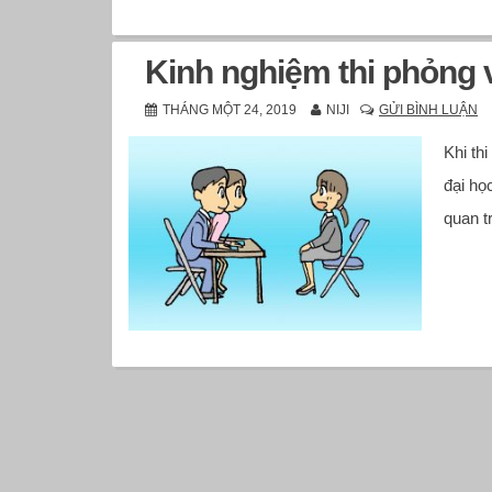
Kinh nghiệm thi phỏng 
THÁNG MỘT 24, 2019
NIJI
GỬI BÌNH LUẬN
Khi thi
đại họ
quan t
Điều
hướng
các