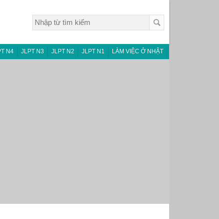
PT N4
JLPT N3
JLPT N2
JLPT N1
LÀM VIỆC Ở NHẬT
LIÊN HỆ – GÓP Ý