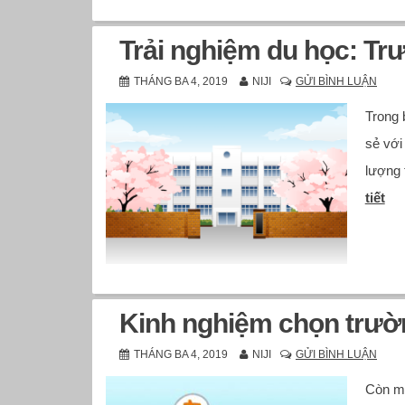
Trải nghiệm du học: Tr
THÁNG BA 4, 2019
NIJI
GỬI BÌNH LUẬN
Trong 
sẻ với
lượng 
tiết
Kinh nghiệm chọn trườn
THÁNG BA 4, 2019
NIJI
GỬI BÌNH LUẬN
Còn mộ