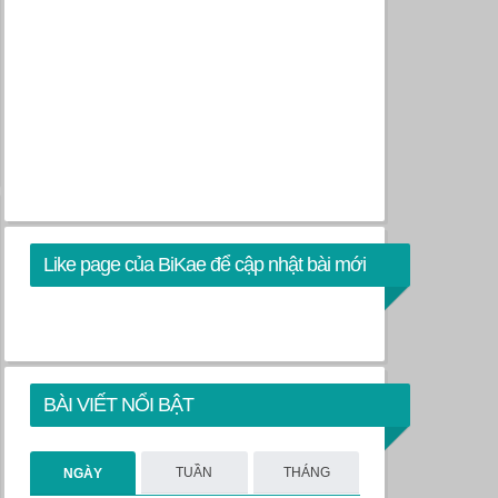
Like page của BiKae để cập nhật bài mới
BÀI VIẾT NỔI BẬT
TUẦN
THÁNG
NGÀY