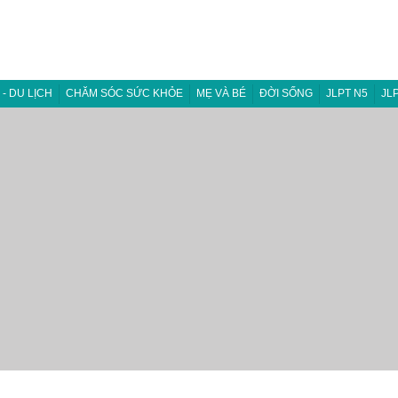
I - DU LỊCH
CHĂM SÓC SỨC KHỎE
MẸ VÀ BÉ
ĐỜI SỐNG
JLPT N5
JL