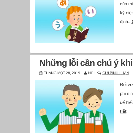
của mì
kỷ niệ
định...
Những lỗi cần chú ý khi
THÁNG MỘT 28, 2019
NIJI
GỬI BÌNH LUẬN
Đối vớ
phí si
để hiể
tiết