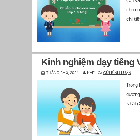
con và
cho co
chi tiế
Kinh nghiệm dạy tiếng V
THÁNG BA 3, 2024
KAE
GỬI BÌNH LUẬN
Trong 
dưỡng 
Nhật (X